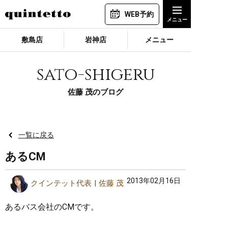
WEB予約
敷島店
岩神店
メニュー
sato-shigeru
佐藤 茂のブログ
一覧に戻る
あるCM
2013年02月16日
クインテット代表
佐藤 茂
あるバス会社のCMです。