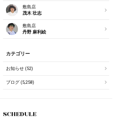
敷島店
茂木 壮志
敷島店
丹野 麻利絵
カテゴリー
お知らせ (52)
ブログ (5,258)
SCHEDULE