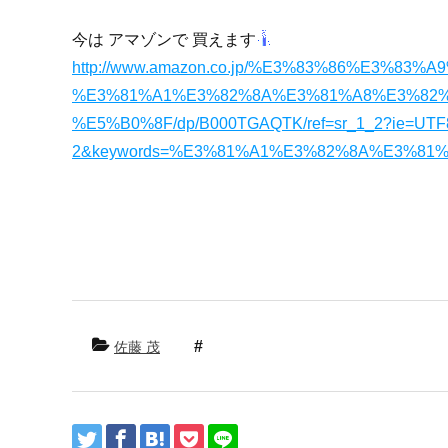
今は アマゾンで 買えます
http://www.amazon.co.jp/%E3%83%86%E3%83%
%E3%81%A1%E3%82%8A%E3%81%A8%E3%82
%E5%B0%8F/dp/B000TGAQTK/ref=sr_1_2?ie=UTF8
2&keywords=%E3%81%A1%E3%82%8A%E3%81
佐藤 茂