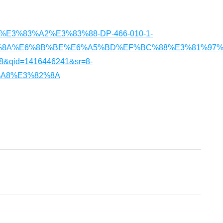
A9%E3%83%A2%E3%83%88-DP-466-010-1-
%8A%E6%8B%BE%E6%A5%BD%EF%BC%88%E3%81%97%
&qid=1416446241&sr=8-
%A8%E3%82%8A