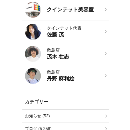
クインテット美容室
クインテット代表
佐藤 茂
敷島店
茂木 壮志
敷島店
丹野 麻利絵
カテゴリー
お知らせ (52)
ブログ (5,258)