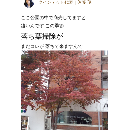
クインテット代表
佐藤 茂
ここ公園の中で
商売してますと
凄いんです この季節
落ち葉掃除が
まだコレが 落ちて来ますんで