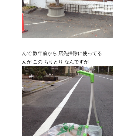
んで 数年前から 店先掃除に使ってる
んが この ちりとり なんですが