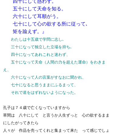
四十にして惑わず。
五十にして天命を知る。
六十にして耳順がう。
七十にして心の欲する所に従って､
矩を踰えず。
』
わたしは十五歳で学問に志し､
三十になって独立した立場を持ち､
四十になってあれこれと迷わず、
五十になって天命（人間の力を超えた運命）をわきま
え、
六十になって人の言葉がすなおに聞かれ、
七十になると思うままにふるまって、
それで道をはずれないようになった。
孔子は７４歳で亡くなっていますから
草間は 八十にして と言うか人生ずっと 心の欲するまま
にしたがってきたら
人々が 作品を売ってくれと集まって来た って感じでしょ