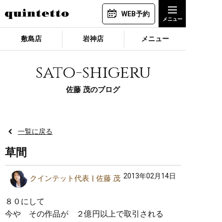
WEB予約
敷島店
岩神店
メニュー
sato-shigeru
佐藤 茂のブログ
一覧に戻る
草間
2013年02月14日
クインテット代表
佐藤 茂
８０にして
今や その作品が ２億円以上で取引される