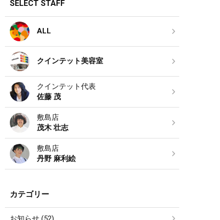
SELECT STAFF
ALL
クインテット美容室
クインテット代表
佐藤 茂
敷島店
茂木 壮志
敷島店
丹野 麻利絵
カテゴリー
お知らせ (52)