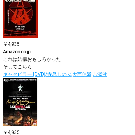
￥4,935
Amazon.co.jp
これは結構おもしろかった
そしてこちら
キャタピラー [DVD]/寺島しのぶ,大西信満,吉澤健
￥4,935