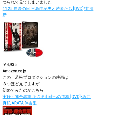
つられて見てしまいました
11.25 自決の日 三島由紀夫と若者たち [DVD]/井浦
新
￥4,935
Amazon.co.jp
この 若松プロダクションの映画は
３つほど見てますが
初めてみたのがこちら
実録・連合赤軍 あさま山荘への道程 [DVD]/坂井
真紀,ARATA,伴杏里