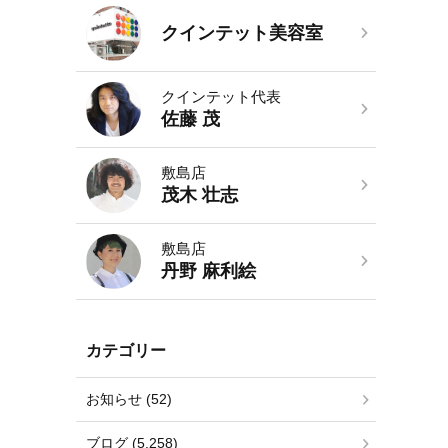
クインテット美容室
クインテット代表
佐藤 茂
敷島店
茂木 壮志
敷島店
丹野 麻利絵
カテゴリー
お知らせ (52)
ブログ (5,258)