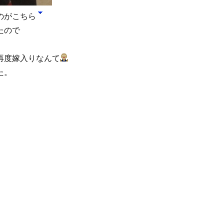
のがこちら
たので
再度嫁入りなんて
た。