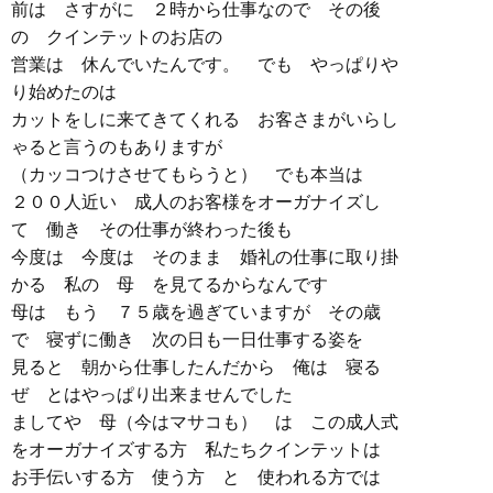
前は さすがに ２時から仕事なので その後
の クインテットのお店の
営業は 休んでいたんです。 でも やっぱりや
り始めたのは
カットをしに来てきてくれる お客さまがいらし
ゃると言うのもありますが
（カッコつけさせてもらうと） でも本当は
２００人近い 成人のお客様をオーガナイズし
て 働き その仕事が終わった後も
今度は 今度は そのまま 婚礼の仕事に取り掛
かる 私の 母 を見てるからなんです
母は もう ７５歳を過ぎていますが その歳
で 寝ずに働き 次の日も一日仕事する姿を
見ると 朝から仕事したんだから 俺は 寝る
ぜ とはやっぱり出来ませんでした
ましてや 母（今はマサコも） は この成人式
をオーガナイズする方 私たちクインテットは
お手伝いする方 使う方 と 使われる方では