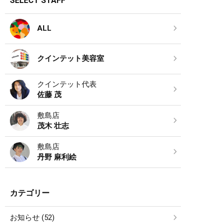
SELECT STAFF
ALL
クインテット美容室
クインテット代表
佐藤 茂
敷島店
茂木 壮志
敷島店
丹野 麻利絵
カテゴリー
お知らせ (52)