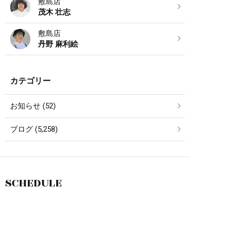
敷島店
茂木 壮志
敷島店
丹野 麻利絵
カテゴリー
お知らせ (52)
ブログ (5,258)
SCHEDULE