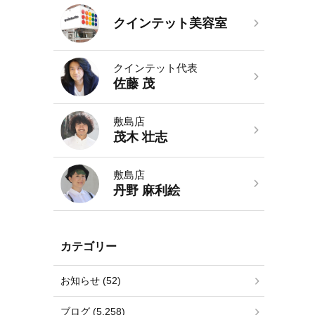
クインテット美容室
クインテット代表
佐藤 茂
敷島店
茂木 壮志
敷島店
丹野 麻利絵
カテゴリー
お知らせ (52)
ブログ (5,258)