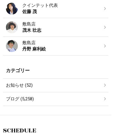
クインテット代表
佐藤 茂
敷島店
茂木 壮志
敷島店
丹野 麻利絵
カテゴリー
お知らせ (52)
ブログ (5,258)
SCHEDULE