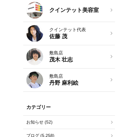
クインテット美容室
クインテット代表
佐藤 茂
敷島店
茂木 壮志
敷島店
丹野 麻利絵
カテゴリー
お知らせ (52)
ブログ (5,258)