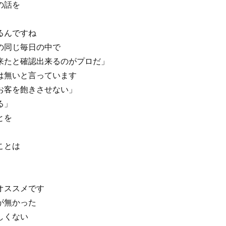
の話を
るんですね
の同じ毎日の中で
来たと確認出来るのがプロだ」
は無いと言っています
お客を飽きさせない」
る」
とを
ことは
オススメです
が無かった
しくない