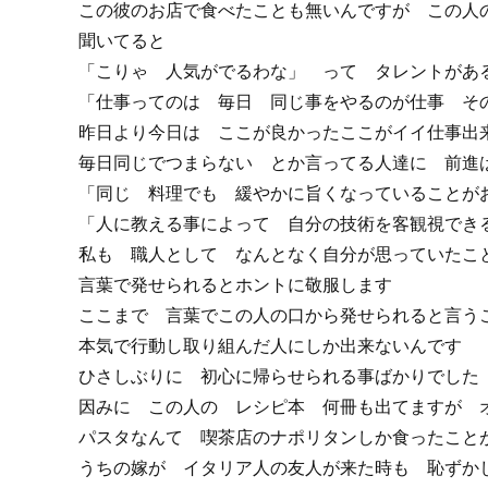
この彼のお店で食べたことも無いんですが この人
聞いてると
「こりゃ 人気がでるわな」 って タレントがあ
「仕事ってのは 毎日 同じ事をやるのが仕事 そ
昨日より今日は ここが良かったここがイイ仕事出
毎日同じでつまらない とか言ってる人達に 前進
「同じ 料理でも 緩やかに旨くなっていることが
「人に教える事によって 自分の技術を客観視でき
私も 職人として なんとなく自分が思っていたこ
言葉で発せられるとホントに敬服します
ここまで 言葉でこの人の口から発せられると言う
本気で行動し取り組んだ人にしか出来ないんです
ひさしぶりに 初心に帰らせられる事ばかりでした
因みに この人の レシピ本 何冊も出てますが 
パスタなんて 喫茶店のナポリタンしか食ったこと
うちの嫁が イタリア人の友人が来た時も 恥ずか