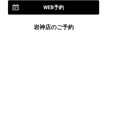
WEB予約
岩神店のご予約
OPEN
月曜日のみ/ 10:00-18:00
水～日・祝/ 10:00-19:00
CLOSE
毎週火曜日
第1、第3、第5月曜日、火曜日連休
アクセス
027-226-5556
WEB予約