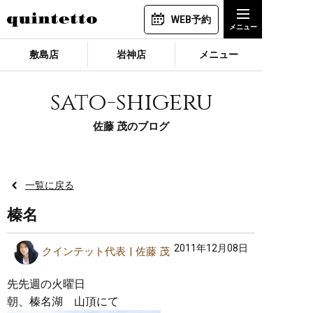
WEB予約
敷島店
岩神店
メニュー
sato-shigeru
佐藤 茂のブログ
一覧に戻る
榛名
2011年12月08日
クインテット代表
佐藤 茂
先先週の火曜日
朝、榛名湖 山頂にて