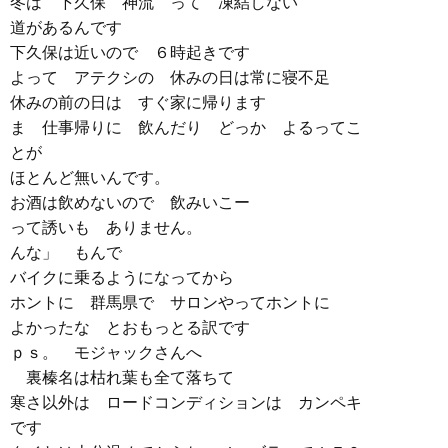
冬は 下久保 神流 って 凍結しない
道があるんです
下久保は近いので ６時起きです
よって アテクシの 休みの日は常に寝不足
休みの前の日は すぐ家に帰ります
ま 仕事帰りに 飲んだり どっか よるってこ
とが
ほとんど無いんです。
お酒は飲めないので 飲みいこー
って誘いも ありません。
んな」 もんで
バイクに乗るようになってから
ホントに 群馬県で サロンやってホントに
よかったな とおもっとる訳です
ｐｓ。 モジャックさんへ
裏榛名は枯れ葉も全て落ちて
寒さ以外は ロードコンディションは カンペキ
です