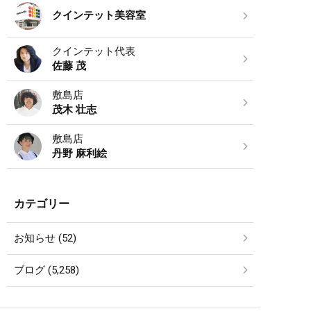
クインテット美容室
クインテット代表
佐藤 茂
敷島店
茂木 壮志
敷島店
丹野 麻利絵
カテゴリー
お知らせ (52)
ブログ (5,258)