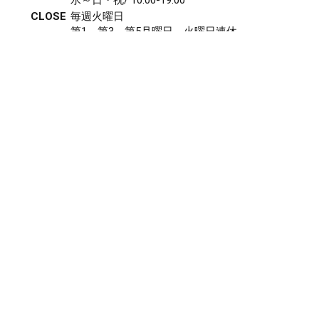
CLOSE
毎週火曜日
第1、第3、第5月曜日、火曜日連休
アクセス
027-210-2115
WEB予約
岩神店のご予約
OPEN
月曜日のみ/ 10:00-18:00
水～日・祝/ 10:00-19:00
CLOSE
毎週火曜日
第1、第3、第5月曜日、火曜日連休