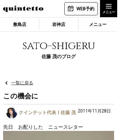
WEB予約
敷島店
岩神店
メニュー
sato-shigeru
佐藤 茂のブログ
一覧に戻る
この機会に
2011年11月28日
クインテット代表
佐藤 茂
先日 お配りした ニュースレター