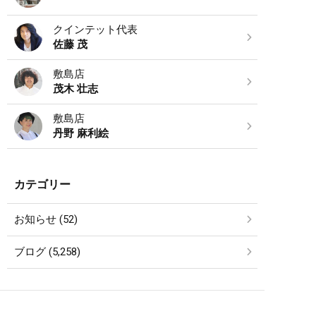
クインテット代表
佐藤 茂
敷島店
茂木 壮志
敷島店
丹野 麻利絵
カテゴリー
お知らせ (52)
ブログ (5,258)