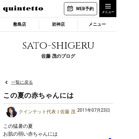
WEB予約
敷島店
岩神店
メニュー
sato-shigeru
佐藤 茂のブログ
一覧に戻る
この夏の赤ちゃんには
2011年07月23日
クインテット代表
佐藤 茂
この猛暑の夏
お肌の弱い赤ちゃんには