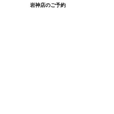
岩神店のご予約
OPEN
月曜日のみ/ 10:00-18:00
水～日・祝/ 10:00-19:00
CLOSE
毎週火曜日
第1、第3、第5月曜日、火曜日連休
アクセス
027-226-5556
WEB予約