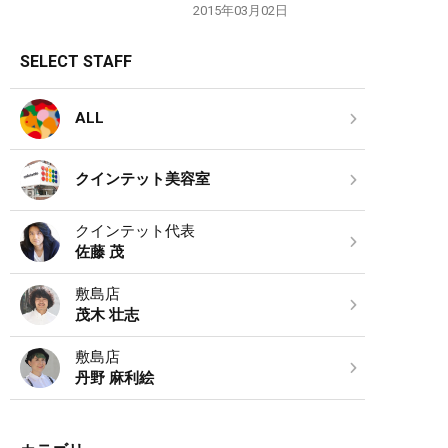
2015年03月02日
SELECT STAFF
ALL
クインテット美容室
クインテット代表
佐藤 茂
敷島店
茂木 壮志
敷島店
丹野 麻利絵