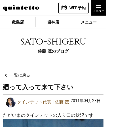
WEB予約
敷島店
岩神店
メニュー
sato-shigeru
佐藤 茂のブログ
一覧に戻る
廻って入って来て下さい
2011年04月23日
クインテット代表
佐藤 茂
ただいまのクインテットの入り口の状況です