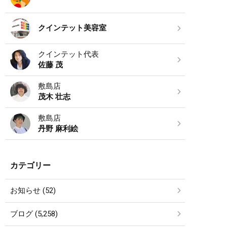
クインテット美容室
クインテット代表
佐藤 茂
敷島店
茂木 壮志
敷島店
丹野 麻利絵
カテゴリー
お知らせ (52)
ブログ (5,258)