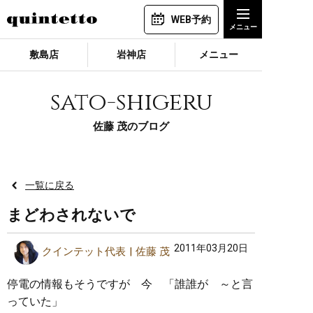
WEB予約
敷島店
岩神店
メニュー
sato-shigeru
佐藤 茂のブログ
一覧に戻る
まどわされないで
2011年03月20日
クインテット代表
佐藤 茂
停電の情報もそうですが 今 「誰誰が ～と言
っていた」