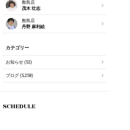
敷島店
茂木 壮志
敷島店
丹野 麻利絵
カテゴリー
お知らせ (52)
ブログ (5,258)
SCHEDULE