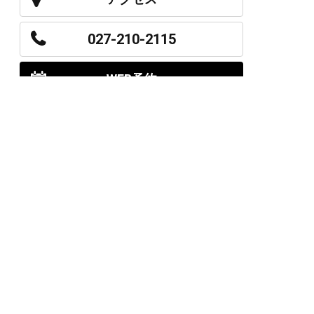
027-210-2115
WEB予約
岩神店のご予約
OPEN
月曜日のみ/ 10:00-18:00
水～日・祝/ 10:00-19:00
CLOSE
毎週火曜日
第1、第3、第5月曜日、火曜日連休
アクセス
027-226-5556