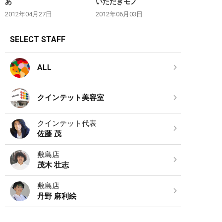
あ
いただきモノ
2012年04月27日
2012年06月03日
SELECT STAFF
ALL
クインテット美容室
クインテット代表
佐藤 茂
敷島店
茂木 壮志
敷島店
丹野 麻利絵