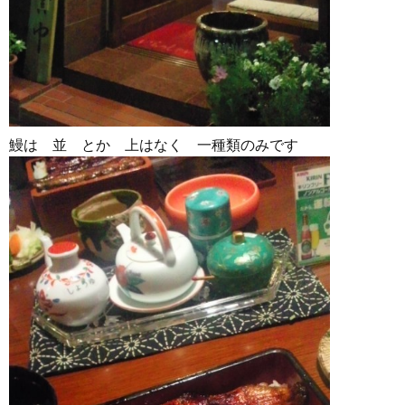
鰻は 並 とか 上はなく 一種類のみです