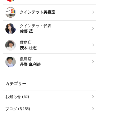
クインテット美容室
クインテット代表
佐藤 茂
敷島店
茂木 壮志
敷島店
丹野 麻利絵
カテゴリー
お知らせ (52)
ブログ (5,258)