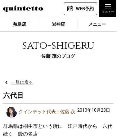
WEB予約
敷島店
岩神店
メニュー
sato-shigeru
佐藤 茂のブログ
一覧に戻る
六代目
2010年10月23日
クインテット代表
佐藤 茂
群馬県は桐生市という所に 江戸時代から 六代
続く 鰻の名店