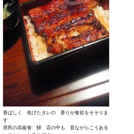
香ばしく 焦げたタレの 香りが食欲をそそりま
す
庶民の高級食 鰻 店の中も 昔ながらこうある