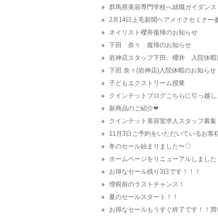
群馬県美容専門学校へ就職ガイダンス
2月14日上毛新聞ヘアメイクセミナー
ネイリスト櫻井復帰のお知らせ
下田 奈々 復帰のお知らせ
岩神店スタッフ下田、櫻井 入院休暇
下田 奈々(岩神店)入院休暇のお知らせ
子どもエクストリーム授業
クインテットブログこちらに引っ越し
新商品のご紹介❤︎
クインテット美容室求人スタッフ募集
11月3日ご予約をいただいているお客
冬のセール始まりました〜♡
ホームページをリニューアルしました
お得なセール残り3日です！！！
増税前のラストチャンス！
夏のセールスタート！！
お得なセールもうすぐ終了です！！買