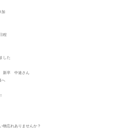
参加
日程
ました
 新卒 中途さん
様へ
！
い物忘れありませんか？