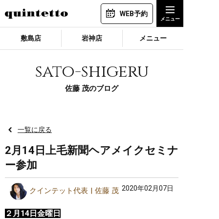
WEB予約
敷島店
岩神店
メニュー
sato-shigeru
佐藤 茂のブログ
一覧に戻る
2月14日上毛新聞ヘアメイクセミナ
ー参加
2020年02月07日
クインテット代表
佐藤 茂
２月14日金曜日