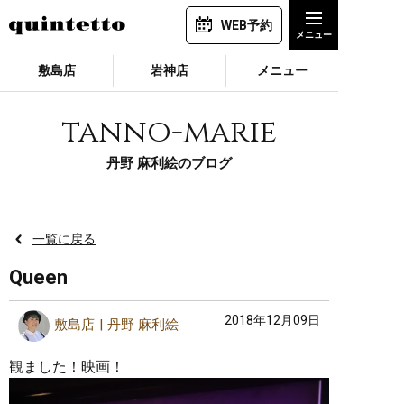
WEB予約
敷島店
岩神店
メニュー
tanno-marie
丹野 麻利絵のブログ
一覧に戻る
Queen
2018年12月09日
敷島店
丹野 麻利絵
観ました！映画！