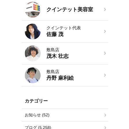
クインテット美容室
クインテット代表
佐藤 茂
敷島店
茂木 壮志
敷島店
丹野 麻利絵
カテゴリー
お知らせ (52)
ブログ (5,258)