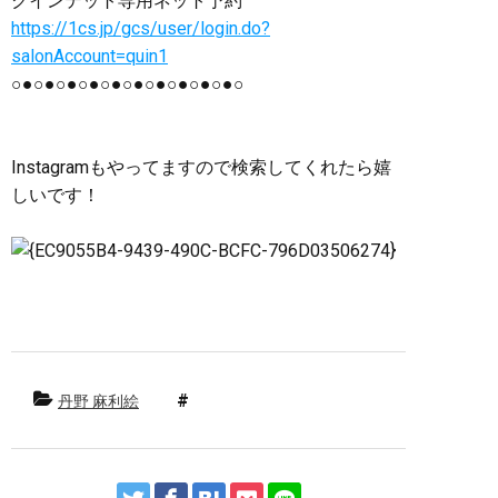
クインテット専用ネット予約
https://1cs.jp/gcs/user/login.do?
salonAccount=quin1
○●○●○●○●○●○●○●○●○●○●○
Instagramもやってますので検索してくれたら嬉
しいです！
丹野 麻利絵