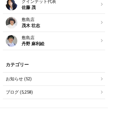
クインテット代表
佐藤 茂
敷島店
茂木 壮志
敷島店
丹野 麻利絵
カテゴリー
お知らせ (52)
ブログ (5,258)
SCHEDULE