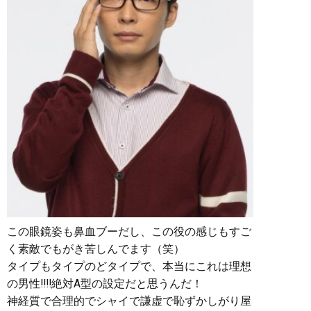
この眼鏡姿も鼻血ブーだし、この役の感じもすご
く素敵でもがき苦しんでます（笑）
タイプもタイプのどタイプで、本当にこれは理想
の男性‼︎‼︎絶対A型の設定だと思うんだ！
神経質で合理的でシャイで謙虚で恥ずかしがり屋