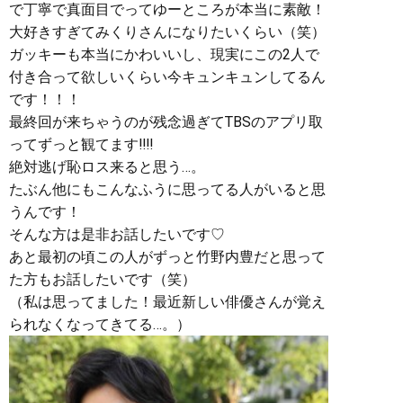
で丁寧で真面目でってゆーところが本当に素敵！
大好きすぎてみくりさんになりたいくらい（笑）
ガッキーも本当にかわいいし、現実にこの2人で
付き合って欲しいくらい今キュンキュンしてるん
です！！！
最終回が来ちゃうのが残念過ぎてTBSのアプリ取
ってずっと観てます‼︎‼︎
絶対逃げ恥ロス来ると思う…。
たぶん他にもこんなふうに思ってる人がいると思
うんです！
そんな方は是非お話したいです♡
あと最初の頃この人がずっと竹野内豊だと思って
た方もお話したいです（笑）
（私は思ってました！最近新しい俳優さんが覚え
られなくなってきてる…。）