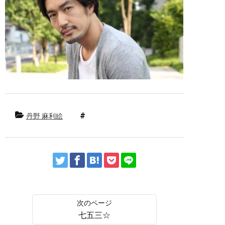
丹野 麻利絵
七五三☆