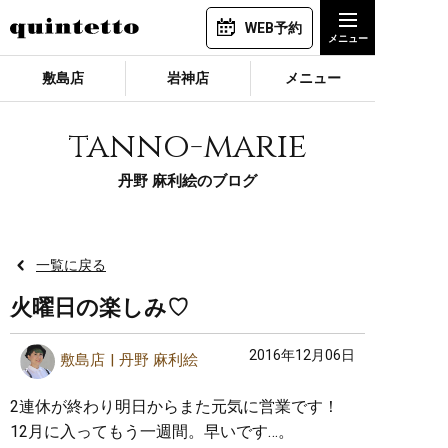
WEB予約
敷島店
岩神店
メニュー
tanno-marie
丹野 麻利絵のブログ
一覧に戻る
火曜日の楽しみ♡
2016年12月06日
敷島店
丹野 麻利絵
2連休が終わり明日からまた元気に営業です！
12月に入ってもう一週間。早いです…。