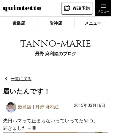
WEB予約
敷島店
岩神店
メニュー
tanno-marie
丹野 麻利絵のブログ
一覧に戻る
届いたんです！
2015年03月16日
敷島店
丹野 麻利絵
先日ハマって止まらないっていってたやつ。
届きました～‼︎‼︎