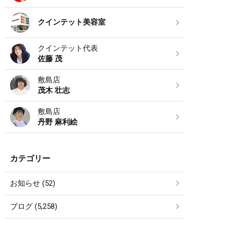
クインテット美容室
クインテット代表
佐藤 茂
敷島店
茂木 壮志
敷島店
丹野 麻利絵
カテゴリー
お知らせ (52)
ブログ (5,258)