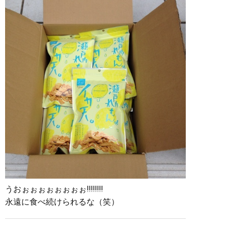
うおぉぉぉぉぉぉぉぉ‼︎‼︎‼︎‼︎
永遠に食べ続けられるな（笑）