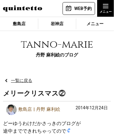
WEB予約
敷島店
岩神店
メニュー
tanno-marie
丹野 麻利絵のブログ
一覧に戻る
メリークリスマス②
2014年12月24日
敷島店
丹野 麻利絵
どーゆうわけだかさっきのブログが
途中までできれちゃってので