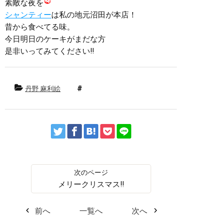
素敵な夜を
シャンティー
は私の地元沼田が本店！
昔から食べてる味。
今日明日のケーキがまだな方
是非いってみてください‼︎
丹野 麻利絵
メリークリスマス‼︎
前へ
一覧へ
次へ