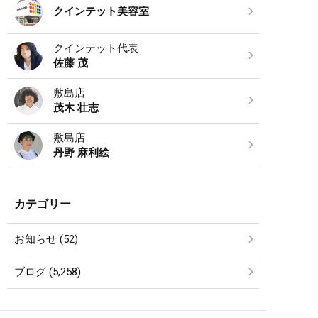
クインテット美容室
クインテット代表
佐藤 茂
敷島店
茂木 壮志
敷島店
丹野 麻利絵
カテゴリー
お知らせ (52)
ブログ (5,258)