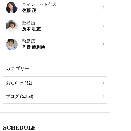
クインテット代表
佐藤 茂
敷島店
茂木 壮志
敷島店
丹野 麻利絵
カテゴリー
お知らせ (52)
ブログ (5,258)
SCHEDULE