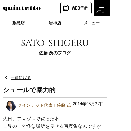
WEB予約
敷島店
岩神店
メニュー
sato-shigeru
佐藤 茂のブログ
一覧に戻る
シュールで暴力的
2014年05月27日
クインテット代表
佐藤 茂
先日、アマゾンで買った本
世界の 奇怪な場所を見せる写真集なんですが