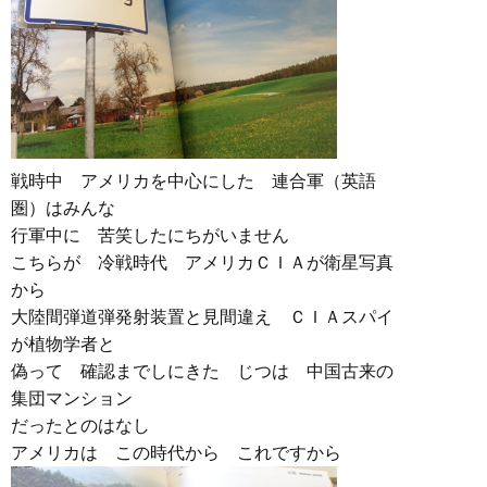
戦時中 アメリカを中心にした 連合軍（英語
圏）はみんな
行軍中に 苦笑したにちがいません
こちらが 冷戦時代 アメリカＣＩＡが衛星写真
から
大陸間弾道弾発射装置と見間違え ＣＩＡスパイ
が植物学者と
偽って 確認までしにきた じつは 中国古来の
集団マンション
だったとのはなし
アメリカは この時代から これですから