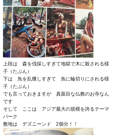
上段は 森を伐採しすぎて地獄で木に殺される様
子（たぶん）
下は 魚を乱獲しすぎて 魚に輪切りにされる様
子（たぶん）
でも言っておきますが 真面目な仏教のお寺なん
です
そして ここは アジア最大の規模を誇るテーマ
パーク
敷地は デズニーンド 2個分！！