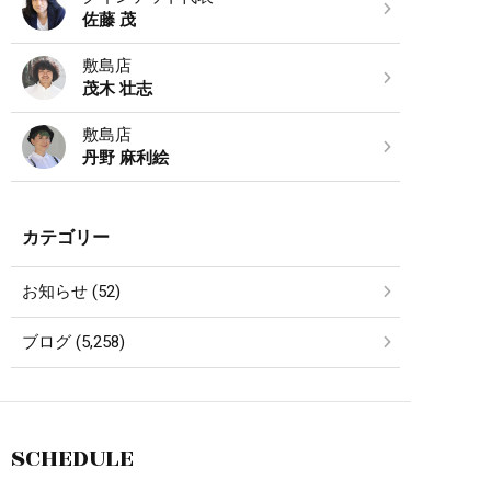
佐藤 茂
敷島店
茂木 壮志
敷島店
丹野 麻利絵
カテゴリー
お知らせ (52)
ブログ (5,258)
SCHEDULE