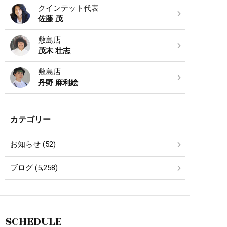
クインテット代表
佐藤 茂
敷島店
茂木 壮志
敷島店
丹野 麻利絵
カテゴリー
お知らせ (52)
ブログ (5,258)
SCHEDULE