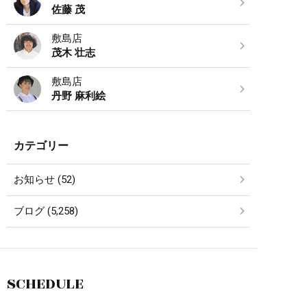
佐藤 茂
敷島店
茂木 壮志
敷島店
丹野 麻利絵
カテゴリー
お知らせ (52)
ブログ (5,258)
SCHEDULE