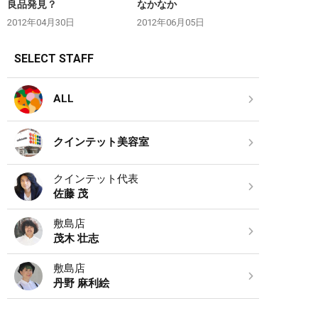
良品発見？
なかなか
2012年04月30日
2012年06月05日
SELECT STAFF
ALL
クインテット美容室
クインテット代表
佐藤 茂
敷島店
茂木 壮志
敷島店
丹野 麻利絵