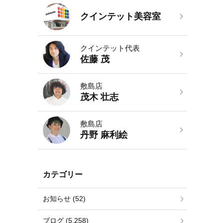
クインテット美容室
クインテット代表
佐藤 茂
敷島店
茂木 壮志
敷島店
丹野 麻利絵
カテゴリー
お知らせ (52)
ブログ (5,258)