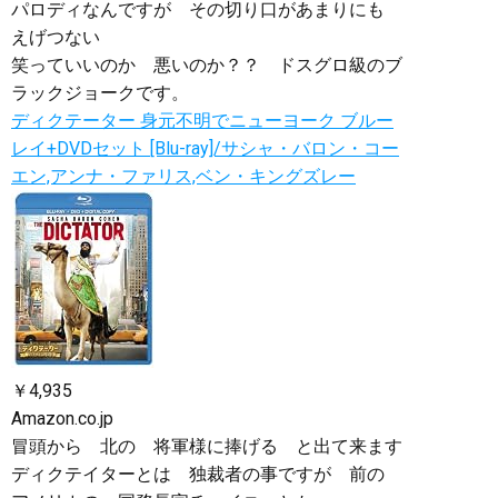
パロディなんですが その切り口があまりにも
えげつない
笑っていいのか 悪いのか？？ ドスグロ級のブ
ラックジョークです。
ディクテーター 身元不明でニューヨーク ブルー
レイ+DVDセット [Blu-ray]/サシャ・バロン・コー
エン,アンナ・ファリス,ベン・キングズレー
￥4,935
Amazon.co.jp
冒頭から 北の 将軍様に捧げる と出て来ます
ディクテイターとは 独裁者の事ですが 前の