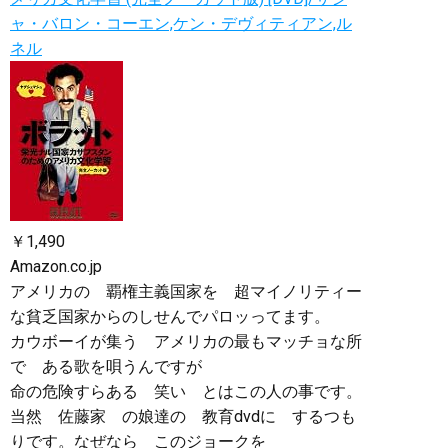
ャ・バロン・コーエン,ケン・デヴィティアン,ル
ネル
￥1,490
Amazon.co.jp
アメリカの 覇権主義国家を 超マイノリティー
な貧乏国家からのしせんでパロッってます。
カウボーイが集う アメリカの最もマッチョな所
で ある歌を唄うんですが
命の危険すらある 笑い とはこの人の事です。
当然 佐藤家 の娘達の 教育dvdに するつも
りです。なぜなら このジョークを