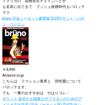
アメリカの 国務長官チェイニ―とか
も名前に出てきて ブッシュ政権時代もパロッテ
マス
bruno 完全ノーカット豪華版 [DVD]/サシャ・バロ
ン・コーエン
￥4,990
Amazon.co.jp
こちらは ファション業界と 同性愛について
パロッテます。
でも 一番のおすすめは やはりコレ
ボラット 栄光ナル国家カザフスタンのためのア
メリカ文化学習 (完全ノーカット版) [DVD]/サシ