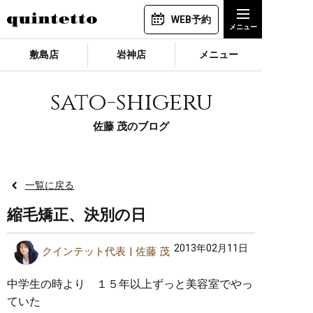
WEB予約
敷島店
岩神店
メニュー
sato-shigeru
佐藤 茂のブログ
一覧に戻る
縮毛矯正、決別の日
2013年02月11日
クインテット代表
佐藤 茂
中学生の時より １５年以上ずっと美容室でやっ
ていた