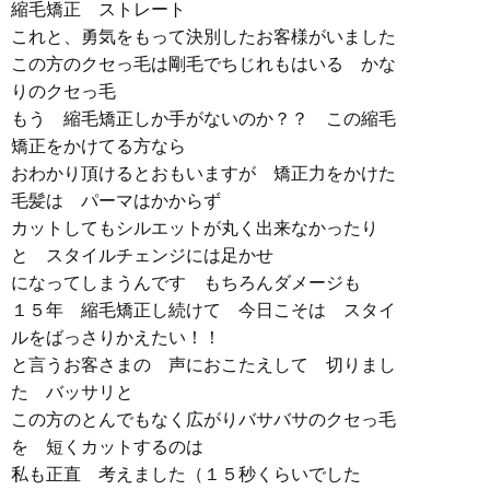
縮毛矯正 ストレート
これと、勇気をもって決別したお客様がいました
この方のクセっ毛は剛毛でちじれもはいる かな
りのクセっ毛
もう 縮毛矯正しか手がないのか？？ この縮毛
矯正をかけてる方なら
おわかり頂けるとおもいますが 矯正力をかけた
毛髪は パーマはかからず
カットしてもシルエットが丸く出来なかったり
と スタイルチェンジには足かせ
になってしまうんです もちろんダメージも
１５年 縮毛矯正し続けて 今日こそは スタイ
ルをばっさりかえたい！！
と言うお客さまの 声におこたえして 切りまし
た バッサリと
この方のとんでもなく広がりバサバサのクセっ毛
を 短くカットするのは
私も正直 考えました（１５秒くらいでした