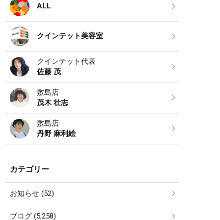
ALL
クインテット美容室
クインテット代表
佐藤 茂
敷島店
茂木 壮志
敷島店
丹野 麻利絵
カテゴリー
お知らせ (52)
ブログ (5,258)