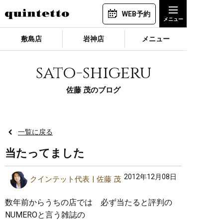
WEB予約
敷島店
岩神店
メニュー
sato-shigeru
佐藤 茂のブログ
一覧に戻る
当たってました
2012年12月08日
クインテット代表
佐藤 茂
数年前からうちの店では 必ず当たると評判の
NUMEROと言う雑誌の