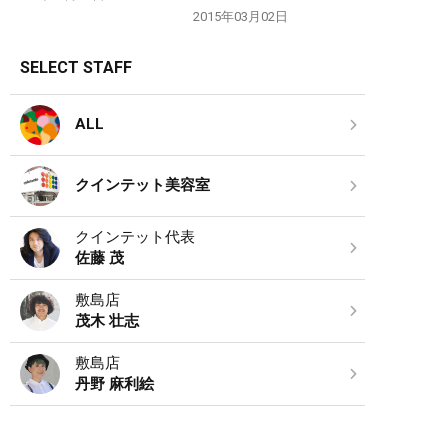
2015年03月02日
SELECT STAFF
ALL
クインテット美容室
クインテット代表
佐藤 茂
敷島店
茂木 壮志
敷島店
丹野 麻利絵