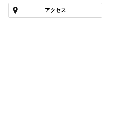
アクセス
027-210-2115
WEB予約
岩神店のご予約
OPEN
月曜日のみ/ 10:00-18:00
水～日・祝/ 10:00-19:00
CLOSE
毎週火曜日
第1、第3、第5月曜日、火曜日連休
アクセス
027-226-5556