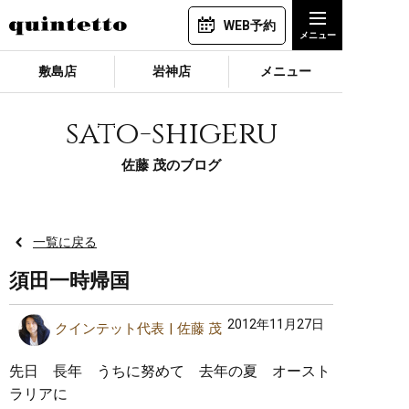
WEB予約
敷島店
岩神店
メニュー
sato-shigeru
佐藤 茂のブログ
一覧に戻る
須田一時帰国
2012年11月27日
クインテット代表
佐藤 茂
先日 長年 うちに努めて 去年の夏 オースト
ラリアに