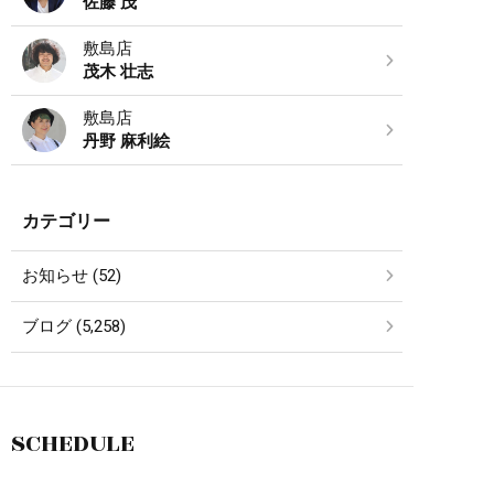
佐藤 茂
敷島店
茂木 壮志
敷島店
丹野 麻利絵
カテゴリー
お知らせ (52)
ブログ (5,258)
SCHEDULE