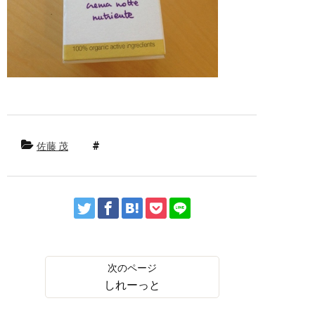
佐藤 茂
しれーっと