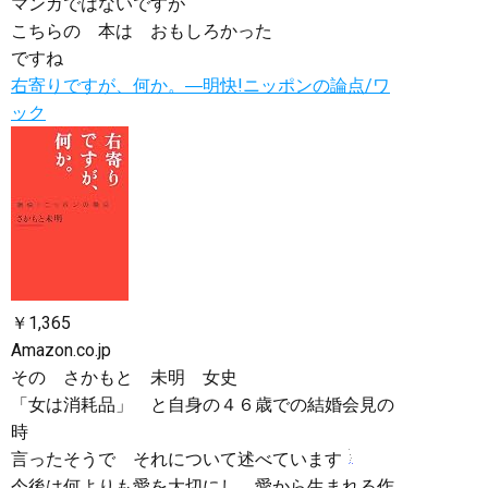
マンガではないですが
こちらの 本は おもしろかった
ですね
右寄りですが、何か。―明快!ニッポンの論点/ワ
ック
￥1,365
Amazon.co.jp
その さかもと 未明 女史
「女は消耗品」 と自身の４６歳での結婚会見の
時
言ったそうで それについて述べています
今後は何よりも愛を大切にし、愛から生まれる作