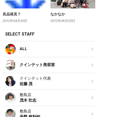
良品発見？
なかなか
2012年04月30日
2012年06月05日
SELECT STAFF
ALL
クインテット美容室
クインテット代表
佐藤 茂
敷島店
茂木 壮志
敷島店
丹野 麻利絵