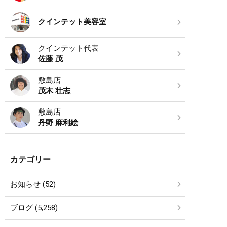
クインテット美容室
クインテット代表
佐藤 茂
敷島店
茂木 壮志
敷島店
丹野 麻利絵
カテゴリー
お知らせ (52)
ブログ (5,258)