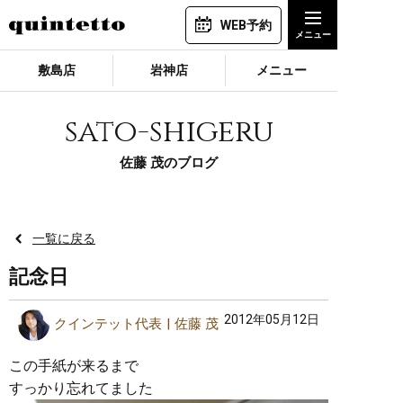
WEB予約
敷島店
岩神店
メニュー
sato-shigeru
佐藤 茂のブログ
一覧に戻る
記念日
2012年05月12日
クインテット代表
佐藤 茂
この手紙が来るまで
すっかり忘れてました