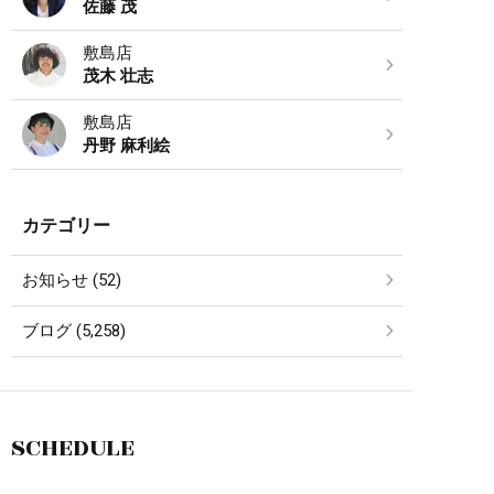
佐藤 茂
敷島店
茂木 壮志
敷島店
丹野 麻利絵
カテゴリー
お知らせ (52)
ブログ (5,258)
SCHEDULE