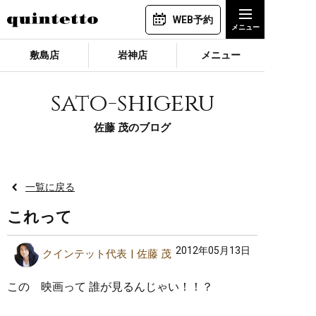
WEB予約
敷島店
岩神店
メニュー
sato-shigeru
佐藤 茂のブログ
一覧に戻る
これって
2012年05月13日
クインテット代表
佐藤 茂
この 映画って 誰が見るんじゃい！！？