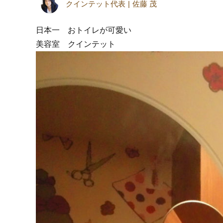
クインテット代表
佐藤 茂
日本一 おトイレが可愛い
美容室 クインテット