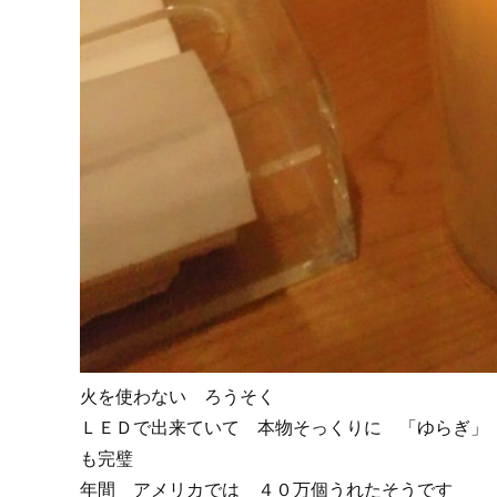
火を使わない ろうそく
ＬＥＤで出来ていて 本物そっくりに 「ゆらぎ」
も完璧
年間 アメリカでは ４０万個うれたそうです