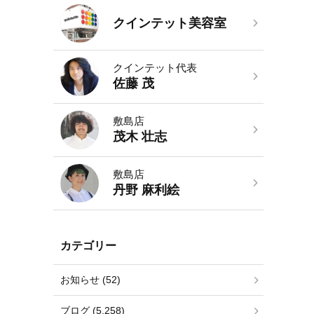
クインテット美容室
クインテット代表
佐藤 茂
敷島店
茂木 壮志
敷島店
丹野 麻利絵
カテゴリー
お知らせ (52)
ブログ (5,258)