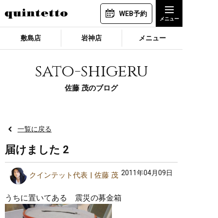
WEB予約
敷島店
岩神店
メニュー
sato-shigeru
佐藤 茂のブログ
一覧に戻る
届けました 2
2011年04月09日
クインテット代表
佐藤 茂
うちに置いてある 震災の募金箱