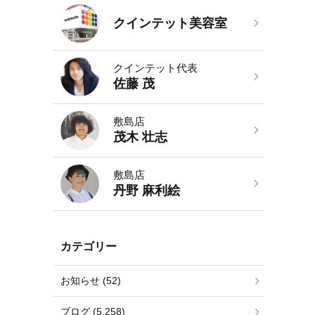
クインテット美容室
クインテット代表
佐藤 茂
敷島店
茂木 壮志
敷島店
丹野 麻利絵
カテゴリー
お知らせ (52)
ブログ (5,258)