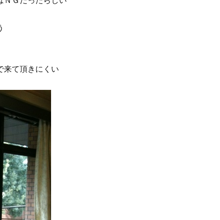
はＮＧだったらしい
う
で来て頂きにくい