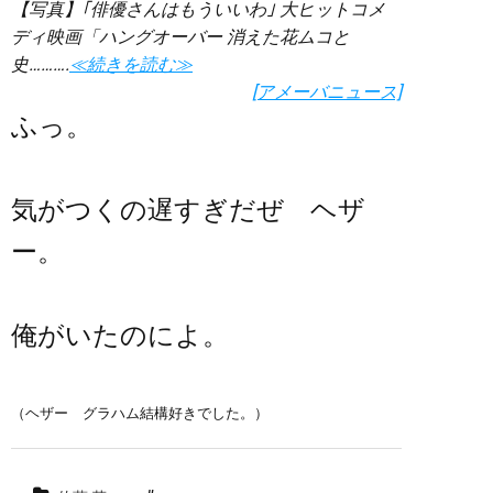
【写真】｢俳優さんはもういいわ｣ 大ヒットコメ
ディ映画「ハングオーバー 消えた花ムコと
史……….
≪続きを読む≫
[アメーバニュース]
ふっ。
気がつくの遅すぎだぜ ヘザ
ー。
俺がいたのによ。
（ヘザー グラハム結構好きでした。）