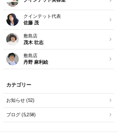
クインテット美容室
クインテット代表
佐藤 茂
敷島店
茂木 壮志
敷島店
丹野 麻利絵
カテゴリー
お知らせ (52)
ブログ (5,258)