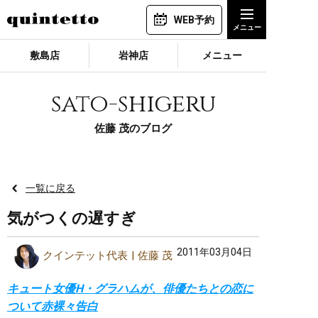
WEB予約
敷島店
岩神店
メニュー
sato-shigeru
佐藤 茂のブログ
一覧に戻る
気がつくの遅すぎ
2011年03月04日
クインテット代表
佐藤 茂
キュート女優H・グラハムが、俳優たちとの恋に
ついて赤裸々告白