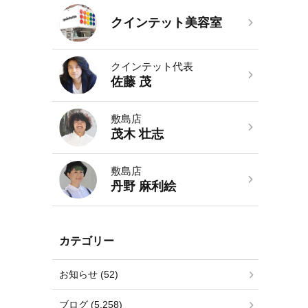
クインテット美容室
クインテット代表
佐藤 茂
敷島店
茂木 壮志
敷島店
丹野 麻利絵
カテゴリー
お知らせ (52)
ブログ (5,258)