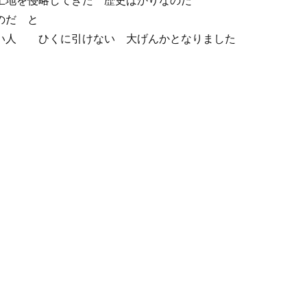
土地を侵略してきた 歴史ばかりなのだ
のだ と
い人 ひくに引けない 大げんかとなりました