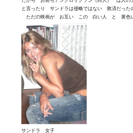
だから お前らアングロサクソン（白人） は人の
と言ったり サンドラは侵略ではない 救済だった
ただの映画が お互い この 白い人 と 黄色
サンドラ 女子