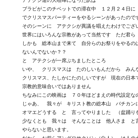
アテクシ達の大喧嘩になった訳は
ブラピがこのチベットでの滞在中 １２月２４日に
でクリスマスパーティーをやるシーンがあったので
そのシーンに アテクシが異議を唱えたわけでござ
世界にはいろんな宗教があって当然です ただ君ら
しかも 総本山まで来て 自分らのお祭りをやるの
ないんでないか？？
と アテクシが一席ぶちましたところ
いや、 クリスマスは たのしいもんだから みん
クリスマス、たしかにたのしいですが 現在の日本
宗教的意味合いではありません
ちなみにこの映画は ７０年ほどまえの時代設定な
じゃあ、 我々が キリスト教の総本山 バチカン
オマエどうする と 言ってやりました （盆踊り
少なくとも 我々は そんなことは 他人さま と
やらないと思います。